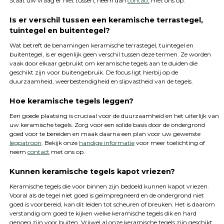
Staat uw vraag er niet tussen, neem dan
contact
met ons op.
Is er verschil tussen een keramische terrastegel,
tuintegel en buitentegel?
Wat betreft de benamingen keramische terrastegel, tuintegel en
buitentegel, is er eigenlijk geen verschil tussen deze termen. Ze worden
vaak door elkaar gebruikt om keramische tegels aan te duiden die
geschikt zijn voor buitengebruik. De focus ligt hierbij op de
duurzaamheid, weerbestendigheid en slipvastheid van de tegels.
Hoe keramische tegels leggen?
Een goede plaatsing is cruciaal voor de duurzaamheid en het uiterlijk van
uw keramische tegels. Zorg voor een solide basis door de ondergrond
goed voor te bereiden en maak daarna een plan voor uw gewenste
legpatroon
. Bekijk onze
handige informatie
voor meer toelichting of
neem
contact
met ons op.
Kunnen keramische tegels kapot vriezen?
Keramische tegels die voor binnen zijn bedoeld kunnen kapot vriezen.
Vooral als de tegel niet goed is geïmpregneerd en de ondergrond niet
goed is voorbereid, kan dit leiden tot scheuren of breuken. Het is daarom
verstandig om goed te kijken welke keramische tegels dik en hard
genoeg zijn voor buiten. Vrijwel al onze keramische tegels zijn geschikt