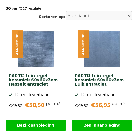
Betonklinkers
Gebakken
30
van 1327 resulaten
bestrating
Sorteren op:
Sierbestrating
Strakke
bestrating
AANBIEDING
AANBIEDING
Trommelstenen
Wildverband
bestrating
Muurelementen
Straatklinkers
Opsluitbanden
PARTIJ tuintegel
PARTIJ tuintegel
Betonbanden
keramiek 60x60x3cm
keramiek 60x60x3cm
Hasselt antraciet
Luik antraciet
Palissades
Stapelblokken
Direct leverbaar
Direct leverbaar
Grind
per m2
per m2
€38,50
€36,95
en
€49,95
€49,95
zand
Tuinaarde
Halfverharding
Bekijk aanbieding
Bekijk aanbieding
Afwatering
en