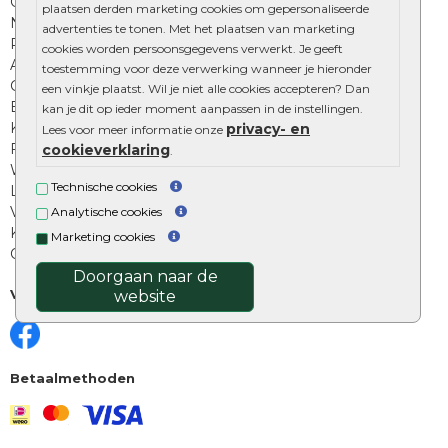
Onze online tuinwinkels
plaatsen derden marketing cookies om gepersonaliseerde
Nuttige informatie
advertenties te tonen. Met het plaatsen van marketing
Privacy Policy
cookies worden persoonsgegevens verwerkt. Je geeft
Algemene voorwaarden
toestemming voor deze verwerking wanneer je hieronder
Cookies beleid
een vinkje plaatst. Wil je niet alle cookies accepteren? Dan
Excluton garantie
kan je dit op ieder moment aanpassen in de instellingen.
Klantenbeoordelingen
privacy- en
Lees voor meer informatie onze
Foto's en voorbeelden
cookieverklaring
.
Workshop bestraten
Technische cookies
Legverbanden: verschillende soorten
Voegen van tuintegels
Analytische cookies
Keramische tegels schoonmaken
Marketing cookies
Opsluitbanden plaatsen
Doorgaan naar de
Volg ons
website
Betaalmethoden