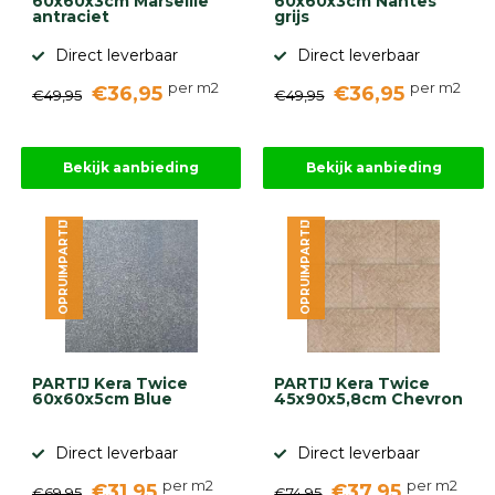
60x60x3cm Marseille
60x60x3cm Nantes
antraciet
grijs
Direct leverbaar
Direct leverbaar
per m2
per m2
€36,95
€36,95
€49,95
€49,95
Bekijk aanbieding
Bekijk aanbieding
OPRUIMPARTIJ
OPRUIMPARTIJ
PARTIJ Kera Twice
PARTIJ Kera Twice
60x60x5cm Blue
45x90x5,8cm Chevron
Direct leverbaar
Direct leverbaar
per m2
per m2
€31,95
€37,95
€69,95
€74,95