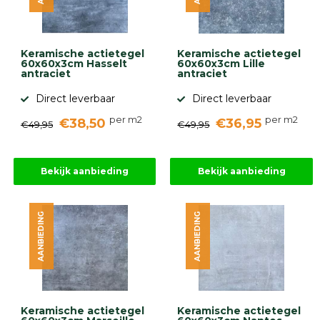
gebaseerd
op
946
ervaringen
Keramische actietegel
Keramische actietegel
60x60x3cm Hasselt
60x60x3cm Lille
antraciet
antraciet
Direct leverbaar
Direct leverbaar
per m2
per m2
€38,50
€36,95
€49,95
€49,95
Bekijk aanbieding
Bekijk aanbieding
AANBIEDING
AANBIEDING
Keramische actietegel
Keramische actietegel