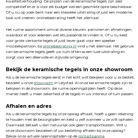
kwaliteitverhouding. De prijzen van de keramische tegels zijn zeer
competitief en er is voor elk budget wel een geschikte optie beschikbaar.
Of u nu op zoek bent naar een klassieke uitstraling of juist een moderne
look wilt creëren, onlinebestrating heeft het allemaal.
Het ruime assortiment omvat diverse kleuren, patronen en afmetingen,
waardoor er voor iedereen wel iets passends te vinden is. Of u nu kiest
voor grote vierkante tegels of juist liever gaat voor een speelser
mozaïekpatroon, bij
onlinebestrating.nl
vind u het allemaal. Het gebruik
van keramische tegels geeft uw tuin of terras een luxe uitstraling en
zorgt voor een sfeervolle en stijlvolle omgeving.
Bekijk de keramische tegels in onze showroom
Als u de keramische tegels eerst in het echt wilt bekijken voor u ze bestelt,
bezoekt u onze
showroom
in Lelystad. Al onze keramische tegels zijn te
bekijken in de showroom, die ruime openingstijden heeft. Op deze
manier heeft u meer zekerheid of de tegels in uw interieur of tuin passen.
Afhalen en adres
Als u de keramische tegels bij onze opslag afhaalt, hoeft u geen rekening
te houden met de bezorgtijden en kiest u zelf wanneer u ze wilt ophalen.
Daarnaast betaalt u dan natuurlijk ook geen transportkosten. Wilt u
onze showroom bezoeken of uw bestelling afhalen bij onze opslag?
Bekijk onze actuele openingstijden op de
contactpagina
.