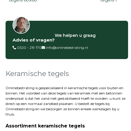
Filter op
We helpen u graag
Advies of vragen?
Categorieën
0320 - 219 170
info@onlinebestrating.nl
Siertegels
Betontegels
Keramische
tegels
Keramische tegels
Natuursteen
tegels
Onlinebestrating is gespecialiseerd in keramische tegels voor buiten en
binnen. Het voordeel van deze tegels van keramiek met een betonnen
Terrastegels
onderplaat is dat het zand niet gestabiliseerd hoeft te worden: u kunt ze
Tuintegels
direct op een normaal zandbed plaatsen. U bestelt de tegels bij
Stoeptegels
Onlinebestrating
en we bezorgen ze binnen enkele werkdagen bij u
Buitentegels
thuis.
Balkontegels
Assortiment keramische tegels
Sierbestrating