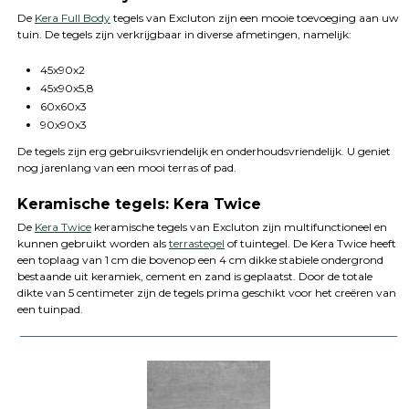
De
Kera Full Body
tegels van Excluton zijn een mooie toevoeging aan uw
tuin. De tegels zijn verkrijgbaar in diverse afmetingen, namelijk:
45x90x2
45x90x5,8
60x60x3
90x90x3
De tegels zijn erg gebruiksvriendelijk en onderhoudsvriendelijk. U geniet
nog jarenlang van een mooi terras of pad.
Keramische tegels: Kera Twice
De
Kera Twice
keramische tegels van Excluton zijn multifunctioneel en
kunnen gebruikt worden als
terrastegel
of tuintegel. De Kera Twice heeft
een toplaag van 1 cm die bovenop een 4 cm dikke stabiele ondergrond
bestaande uit keramiek, cement en zand is geplaatst. Door de totale
dikte van 5 centimeter zijn de tegels prima geschikt voor het creëren van
een tuinpad.