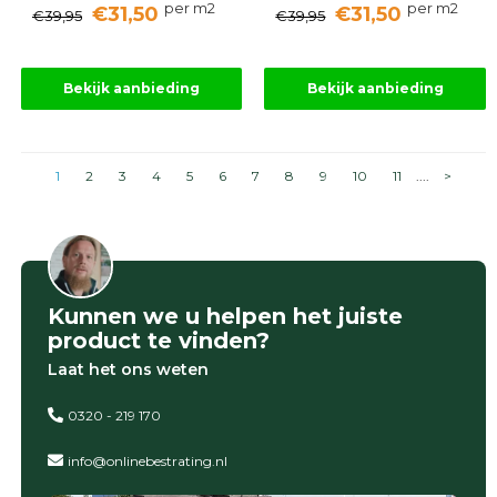
per m2
per m2
€31,50
€31,50
€39,95
€39,95
Bekijk aanbieding
Bekijk aanbieding
1
2
3
4
5
6
7
8
9
10
11
....
>
Kunnen we u helpen het juiste
product te vinden?
Laat het ons weten
0320 - 219 170
info@onlinebestrating.nl