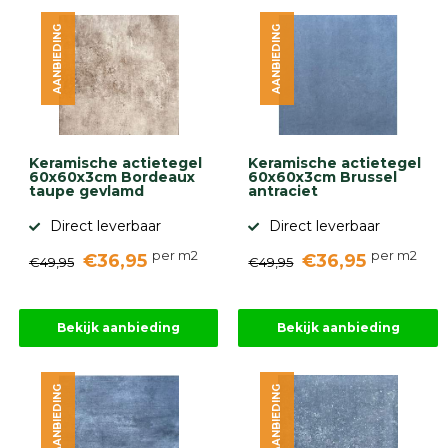
diversen
AANBIEDING
AANBIEDING
Beplantings
en
betonelementen
Overig
Kunstgras
Aanbiedingen
Keramische actietegel
Keramische actietegel
Compleet
60x60x3cm Bordeaux
60x60x3cm Brussel
tuinproject
taupe gevlamd
antraciet
(informatie)
Direct leverbaar
Direct leverbaar
Onlinebestrating.nl
per m2
per m2
€36,95
€36,95
€49,95
€49,95
9.1
Bekijk aanbieding
Bekijk aanbieding
AANBIEDING
AANBIEDING