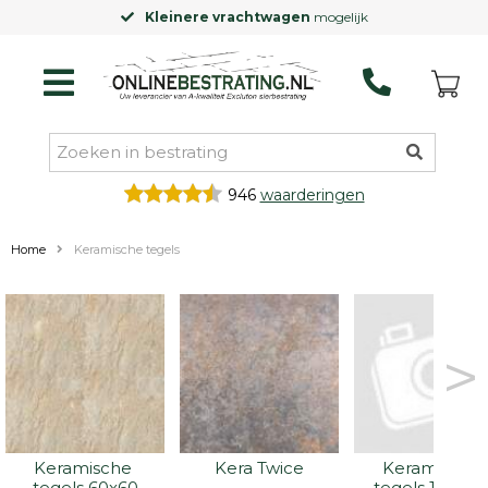
elijk
Laagste prijsgarantie
op Exclu
946
waarderingen
Home
Keramische tegels
>
Keramische 
Kera Twice
Keramische 
tegels 60x60
tegels 100x10