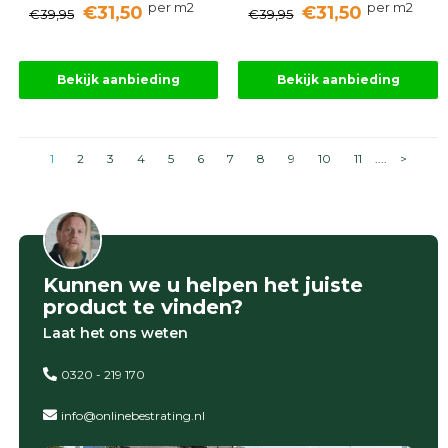
per m2
per m2
€31,50
€31,50
€39,95
€39,95
Bekijk aanbieding
Bekijk aanbieding
1
2
3
4
5
6
7
8
9
10
11
....
>
Kunnen we u helpen het juiste
product te vinden?
Laat het ons weten
0320 - 219 170
info@onlinebestrating.nl