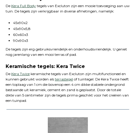
De
Kera Full Body
tegels van Excluton zijn een mooie toevoeging aan uw
tuin. De tegels zijn verkrijgbaar in diverse afmetingen, namelijk:
45x90x2
45x90x5,8
60x60x3
90x90x3
De tegels zijn erg gebruiksvriendelijk en onderhoudsvriendelijk. U geniet
nog jarenlang van een mooi terras of pad.
Keramische tegels: Kera Twice
De
Kera Twice
keramische tegels van Excluton zijn multifunctioneel en
kunnen gebruikt worden als
terrastegel
of tuintegel. De Kera Twice heeft
een toplaag van 1 cm die bovenop een 4 cm dikke stabiele ondergrond
bestaande uit keramiek, cement en zand is geplaatst. Door de totale
dikte van 5 centimeter zijn de tegels prima geschikt voor het creëren van
een tuinpad.