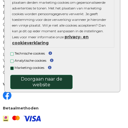
Onze online tuinwinkels
plaatsen derden marketing cookies om gepersonaliseerde
Nuttige informatie
advertenties te tonen. Met het plaatsen van marketing
Privacy Policy
cookies worden persoonsgegevens verwerkt. Je geeft
Algemene voorwaarden
toestemming voor deze verwerking wanneer je hieronder
Cookies beleid
een vinkje plaatst. Wil je niet alle cookies accepteren? Dan
Excluton garantie
kan je dit op ieder moment aanpassen in de instellingen.
Klantenbeoordelingen
privacy- en
Lees voor meer informatie onze
Foto's en voorbeelden
cookieverklaring
.
Workshop bestraten
Technische cookies
Legverbanden: verschillende soorten
Voegen van tuintegels
Analytische cookies
Keramische tegels schoonmaken
Marketing cookies
Opsluitbanden plaatsen
Doorgaan naar de
Volg ons
website
Betaalmethoden