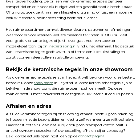
kwaliteitverhouding. De prijzen van de keramische tegels zijn zeer
competitief en er is voor elk budget wel een geschikte optie beschikbaar.
Of u nu op zoek bent naar een klassieke uitstraling of juist een moderne
look wilt creëren, onlinebestrating heeft het allemaal.
Het ruime assortiment omvat diverse kleuren, patronen en afmetingen,
waardoor er voor iedereen wel iets passends te vinden is. Of u nu kiest
voor grote vierkante tegels of juist liever gaat voor een speelser
mozaïekpatroon, bij
onlinebestrating.nl
vind u het allemaal. Het gebruik
van keramische tegels geeft uw tuin of terras een luxe uitstraling en
zorgt voor een sfeervolle en stijlvolle omgeving.
Bekijk de keramische tegels in onze showroom
Als u de keramische tegels eerst in het echt wilt bekijken voor u ze bestelt,
bezoekt u onze
showroom
in Lelystad. Al onze keramische tegels zijn te
bekijken in de showroom, die ruime openingstijden heeft. Op deze
manier heeft u meer zekerheid of de tegels in uw interieur of tuin passen.
Afhalen en adres
Als u de keramische tegels bij onze opslag afhaalt, hoeft u geen rekening
te houden met de bezorgtijden en kiest u zelf wanneer u ze wilt ophalen.
Daarnaast betaalt u dan natuurlijk ook geen transportkosten. Wilt u
onze showroom bezoeken of uw bestelling afhalen bij onze opslag?
Bekijk onze actuele openingstijden op de
contactpagina
.