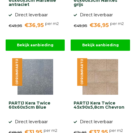
60x60x3cm Marseille
60x60x3cm Nantes
antraciet
grijs
Direct leverbaar
Direct leverbaar
per m2
per m2
€36,95
€36,95
€49,95
€49,95
Bekijk aanbieding
Bekijk aanbieding
OPRUIMPARTIJ
OPRUIMPARTIJ
PARTIJ Kera Twice
PARTIJ Kera Twice
60x60x5cm Blue
45x90x5,8cm Chevron
Direct leverbaar
Direct leverbaar
per m2
per m2
€31,95
€37,95
€69,95
€74,95