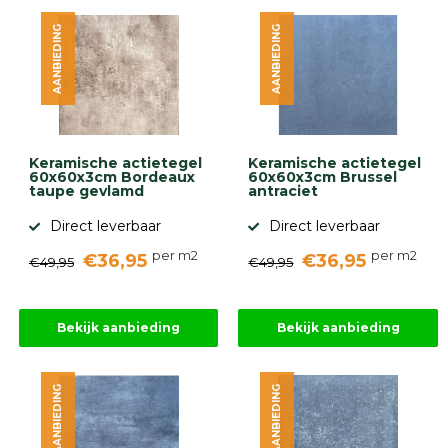
diversen
AANBIEDING
AANBIEDING
Beplantings
en
betonelementen
Overig
Kunstgras
Aanbiedingen
Keramische actietegel
Keramische actietegel
Compleet
60x60x3cm Bordeaux
60x60x3cm Brussel
tuinproject
taupe gevlamd
antraciet
(informatie)
Direct leverbaar
Direct leverbaar
Onlinebestrating.nl
per m2
per m2
€36,95
€36,95
€49,95
€49,95
9.1
Bekijk aanbieding
Bekijk aanbieding
AANBIEDING
AANBIEDING