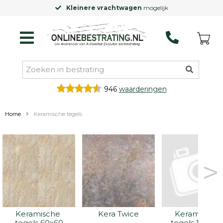
jk
Laagste prijsgarantie
op Excluton
946
waarderingen
Home
Keramische tegels
>
Keramische 
Kera Twice
Keramische 
tegels 60x60
tegels 100x10