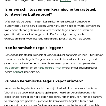
Staat uw vraag er niet tussen, neem dan
contact
met ons op.
Is er verschil tussen een keramische terrastegel,
tuintegel en buitentegel?
Wat betreft de benamingen keramische terrastegel, tuintegel en
buitentegel, is er eigenlijk geen verschil tussen deze termen. Ze worden
vaak door elkaar gebruikt om keramische tegels aan te duiden die
geschikt zijn voor buitengebruik. De focus ligt hierbij op de
duurzaamheid, weerbestendigheid en slipvastheid van de tegels.
Hoe keramische tegels leggen?
Een goede plaatsing is cruciaal voor de duurzaamheid en het uiterlijk van
uw keramische tegels. Zorg voor een solide basis door de ondergrond
goed voor te bereiden en maak daarna een plan voor uw gewenste
legpatroon
. Bekijk onze
handige informatie
voor meer toelichting of
neem
contact
met ons op.
Kunnen keramische tegels kapot vriezen?
Keramische tegels die voor binnen zijn bedoeld kunnen kapot vriezen.
Vooral als de tegel niet goed is geïmpregneerd en de ondergrond niet
goed is voorbereid, kan dit leiden tot scheuren of breuken. Het is daarom
verstandig om goed te kijken welke keramische tegels dik en hard
genoeg zijn voor buiten. Vrijwel al onze keramische tegels zijn geschikt