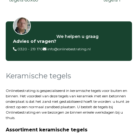
Filter op
We helpen u graag
Advies of vragen?
Categorieën
0320 - 219 170
info@onlinebestrating.nl
Siertegels
Betontegels
Keramische
tegels
Keramische tegels
Natuursteen
tegels
Onlinebestrating is gespecialiseerd in keramische tegels voor buiten en
binnen. Het voordeel van deze tegels van keramiek met een betonnen
Terrastegels
onderplaat is dat het zand niet gestabiliseerd hoeft te worden: u kunt ze
Tuintegels
direct op een normaal zandbed plaatsen. U bestelt de tegels bij
Stoeptegels
Onlinebestrating
en we bezorgen ze binnen enkele werkdagen bij u
Buitentegels
thuis.
Balkontegels
Assortiment keramische tegels
Sierbestrating