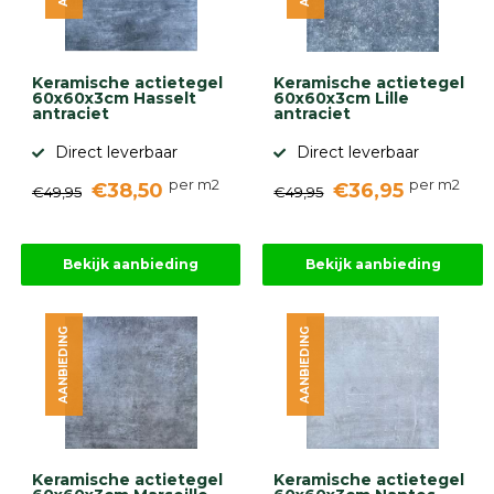
gebaseerd
op
946
ervaringen
Keramische actietegel
Keramische actietegel
60x60x3cm Hasselt
60x60x3cm Lille
antraciet
antraciet
Direct leverbaar
Direct leverbaar
per m2
per m2
€38,50
€36,95
€49,95
€49,95
Bekijk aanbieding
Bekijk aanbieding
AANBIEDING
AANBIEDING
Keramische actietegel
Keramische actietegel