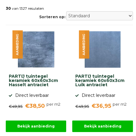
Betonklinkers
Gebakken
30
van 1327 resulaten
bestrating
Sorteren op:
Sierbestrating
Strakke
bestrating
AANBIEDING
AANBIEDING
Trommelstenen
Wildverband
bestrating
Muurelementen
Straatklinkers
Opsluitbanden
PARTIJ tuintegel
PARTIJ tuintegel
Betonbanden
keramiek 60x60x3cm
keramiek 60x60x3cm
Hasselt antraciet
Luik antraciet
Palissades
Stapelblokken
Direct leverbaar
Direct leverbaar
Grind
per m2
per m2
€38,50
€36,95
en
€49,95
€49,95
zand
Tuinaarde
Halfverharding
Bekijk aanbieding
Bekijk aanbieding
Afwatering
en