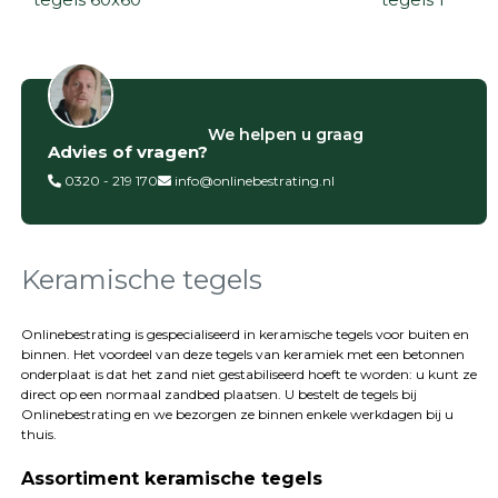
Filter op
We helpen u graag
Advies of vragen?
Categorieën
0320 - 219 170
info@onlinebestrating.nl
Siertegels
Betontegels
Keramische
tegels
Keramische tegels
Natuursteen
tegels
Onlinebestrating is gespecialiseerd in keramische tegels voor buiten en
binnen. Het voordeel van deze tegels van keramiek met een betonnen
Terrastegels
onderplaat is dat het zand niet gestabiliseerd hoeft te worden: u kunt ze
Tuintegels
direct op een normaal zandbed plaatsen. U bestelt de tegels bij
Stoeptegels
Onlinebestrating
en we bezorgen ze binnen enkele werkdagen bij u
Buitentegels
thuis.
Balkontegels
Assortiment keramische tegels
Sierbestrating