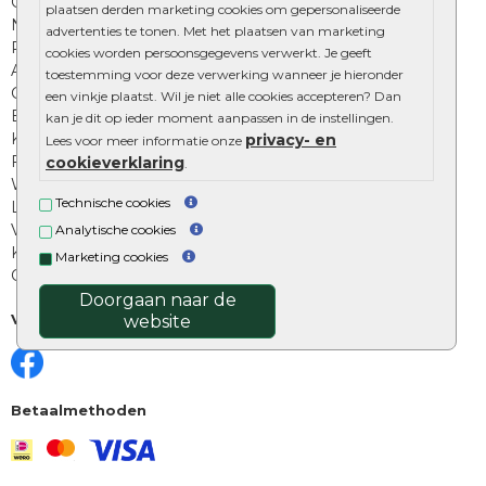
Onze online tuinwinkels
plaatsen derden marketing cookies om gepersonaliseerde
Nuttige informatie
advertenties te tonen. Met het plaatsen van marketing
Privacy Policy
cookies worden persoonsgegevens verwerkt. Je geeft
Algemene voorwaarden
toestemming voor deze verwerking wanneer je hieronder
Cookies beleid
een vinkje plaatst. Wil je niet alle cookies accepteren? Dan
Excluton garantie
kan je dit op ieder moment aanpassen in de instellingen.
Klantenbeoordelingen
privacy- en
Lees voor meer informatie onze
Foto's en voorbeelden
cookieverklaring
.
Workshop bestraten
Technische cookies
Legverbanden: verschillende soorten
Voegen van tuintegels
Analytische cookies
Keramische tegels schoonmaken
Marketing cookies
Opsluitbanden plaatsen
Doorgaan naar de
Volg ons
website
Betaalmethoden