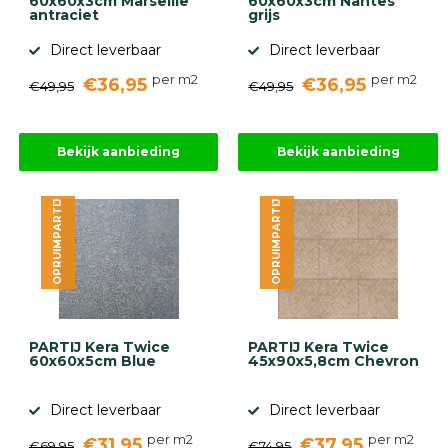
60x60x3cm Marseille
60x60x3cm Nantes
antraciet
grijs
Direct leverbaar
Direct leverbaar
per m2
per m2
€36,95
€36,95
€49,95
€49,95
Bekijk aanbieding
Bekijk aanbieding
OPRUIMPARTIJ
OPRUIMPARTIJ
PARTIJ Kera Twice
PARTIJ Kera Twice
60x60x5cm Blue
45x90x5,8cm Chevron
Direct leverbaar
Direct leverbaar
per m2
per m2
€31,95
€37,95
€69,95
€74,95