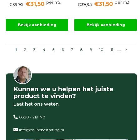
per m2
per m2
€31,50
€31,50
€39,95
€39,95
Bekijk aanbieding
Bekijk aanbieding
1
2
3
4
5
6
7
8
9
10
11
....
>
Kunnen we u helpen het juiste
product te vinden?
Laat het ons weten
0320 - 219 170
info@onlinebestrating.nl