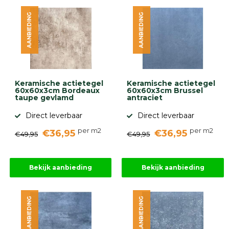
diversen
AANBIEDING
AANBIEDING
Beplantings
en
betonelementen
Overig
Kunstgras
Aanbiedingen
Keramische actietegel
Keramische actietegel
Compleet
60x60x3cm Bordeaux
60x60x3cm Brussel
tuinproject
taupe gevlamd
antraciet
(informatie)
Direct leverbaar
Direct leverbaar
Onlinebestrating.nl
per m2
per m2
€36,95
€36,95
€49,95
€49,95
9.1
Bekijk aanbieding
Bekijk aanbieding
AANBIEDING
AANBIEDING