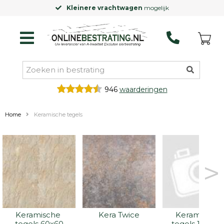
Laagste prijsgarantie
op Excluton produ
946
waarderingen
Home
Keramische tegels
>
Keramische 
Kera Twice
Keramische 
tegels 60x60
tegels 100x10