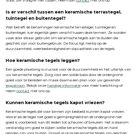
Staat uw vraag er niet tussen, neem dan
contact
met ons op.
Is er verschil tussen een keramische terrastegel,
tuintegel en buitentegel?
Wat betreft de benamingen keramische terrastegel, tuintegel en
buitentegel, is er eigenlijk geen verschil tussen deze termen. Ze worden
vaak door elkaar gebruikt om keramische tegels aan te duiden die
geschikt zijn voor buitengebruik. De focus ligt hierbij op de
duurzaamheid, weerbestendigheid en slipvastheid van de tegels.
Hoe keramische tegels leggen?
Een goede plaatsing is cruciaal voor de duurzaamheid en het uiterlijk van
uw keramische tegels. Zorg voor een solide basis door de ondergrond
goed voor te bereiden en maak daarna een plan voor uw gewenste
legpatroon
. Bekijk onze
handige informatie
voor meer toelichting of
neem
contact
met ons op.
Kunnen keramische tegels kapot vriezen?
Keramische tegels die voor binnen zijn bedoeld kunnen kapot vriezen.
Vooral als de tegel niet goed is geïmpregneerd en de ondergrond niet
goed is voorbereid, kan dit leiden tot scheuren of breuken. Het is daarom
verstandig om goed te kijken welke keramische tegels dik en hard
genoeg zijn voor buiten. Vrijwel al onze keramische tegels zijn geschikt