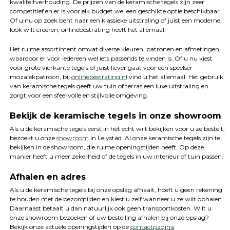
kwaliteitverhouding. De prijzen van de keramische tegels zijn zeer
competitief en er is voor elk budget wel een geschikte optie beschikbaar.
Of u nu op zoek bent naar een klassieke uitstraling of juist een moderne
look wilt creëren, onlinebestrating heeft het allemaal.
Het ruime assortiment omvat diverse kleuren, patronen en afmetingen,
waardoor er voor iedereen wel iets passends te vinden is. Of u nu kiest
voor grote vierkante tegels of juist liever gaat voor een speelser
mozaïekpatroon, bij
onlinebestrating.nl
vind u het allemaal. Het gebruik
van keramische tegels geeft uw tuin of terras een luxe uitstraling en
zorgt voor een sfeervolle en stijlvolle omgeving.
Bekijk de keramische tegels in onze showroom
Als u de keramische tegels eerst in het echt wilt bekijken voor u ze bestelt,
bezoekt u onze
showroom
in Lelystad. Al onze keramische tegels zijn te
bekijken in de showroom, die ruime openingstijden heeft. Op deze
manier heeft u meer zekerheid of de tegels in uw interieur of tuin passen.
Afhalen en adres
Als u de keramische tegels bij onze opslag afhaalt, hoeft u geen rekening
te houden met de bezorgtijden en kiest u zelf wanneer u ze wilt ophalen.
Daarnaast betaalt u dan natuurlijk ook geen transportkosten. Wilt u
onze showroom bezoeken of uw bestelling afhalen bij onze opslag?
Bekijk onze actuele openingstijden op de
contactpagina
.