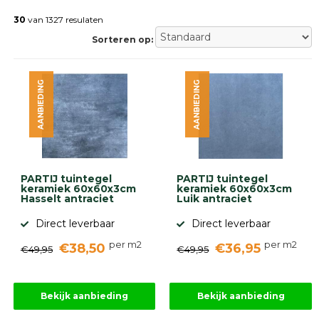
Betonklinkers
Gebakken
30
van 1327 resulaten
bestrating
Sorteren op:
Sierbestrating
Strakke
bestrating
AANBIEDING
AANBIEDING
Trommelstenen
Wildverband
bestrating
Muurelementen
Straatklinkers
Opsluitbanden
PARTIJ tuintegel
PARTIJ tuintegel
Betonbanden
keramiek 60x60x3cm
keramiek 60x60x3cm
Hasselt antraciet
Luik antraciet
Palissades
Stapelblokken
Direct leverbaar
Direct leverbaar
Grind
per m2
per m2
€38,50
€36,95
en
€49,95
€49,95
zand
Tuinaarde
Halfverharding
Bekijk aanbieding
Bekijk aanbieding
Afwatering
en