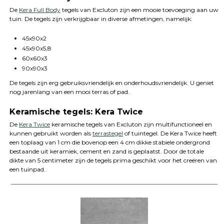
De
Kera Full Body
tegels van Excluton zijn een mooie toevoeging aan uw
tuin. De tegels zijn verkrijgbaar in diverse afmetingen, namelijk:
45x90x2
45x90x5,8
60x60x3
90x90x3
De tegels zijn erg gebruiksvriendelijk en onderhoudsvriendelijk. U geniet
nog jarenlang van een mooi terras of pad.
Keramische tegels: Kera Twice
De
Kera Twice
keramische tegels van Excluton zijn multifunctioneel en
kunnen gebruikt worden als
terrastegel
of tuintegel. De Kera Twice heeft
een toplaag van 1 cm die bovenop een 4 cm dikke stabiele ondergrond
bestaande uit keramiek, cement en zand is geplaatst. Door de totale
dikte van 5 centimeter zijn de tegels prima geschikt voor het creëren van
een tuinpad.