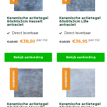
gebaseerd
op
946
ervaringen
Keramische actietegel
Keramische actietegel
60x60x3cm Hasselt
60x60x3cm Lille
antraciet
antraciet
Direct leverbaar
Direct leverbaar
per m2
per m2
€38,50
€36,95
€49,95
€49,95
Bekijk aanbieding
Bekijk aanbieding
AANBIEDING
AANBIEDING
Keramische actietegel
Keramische actietegel