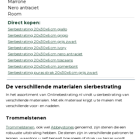
Marrone
Nero antraciet
Room
Sierbestrating 20x30x6 cm giallo
Sierbestrating 20x30x6 cm grigio
Sierbestrating 20x30x6 cm grijs zwart
Sierbestrating 20x30x6 cm ivory
Sierbestrating 20x30x6 cm nero antraciet
Sierbestrating 20x30x6 cm toscaans
Sierbestrating 20x30x6 cm zomerbont
Sierbestrating puras strak 20x30x6 cm grijs zwart
De verschillende materialen sierbestrating
In het assortiment van Onlinebestrating.nl vindt u sierbestrating van
verschillende materialen. Met elk materiaal krijgt u te maken met
verschillende voor- en nadelen.
Trommelstenen
Trommelstenen
, ook wel
Abbeystones
genoemd, zijn stenen die een
robuuste uitstraling hebben. De stenen zijn in verschillende patronen te
leggen, waardoor u zelf bepaalt hoe speels of strak uw terras wordt.