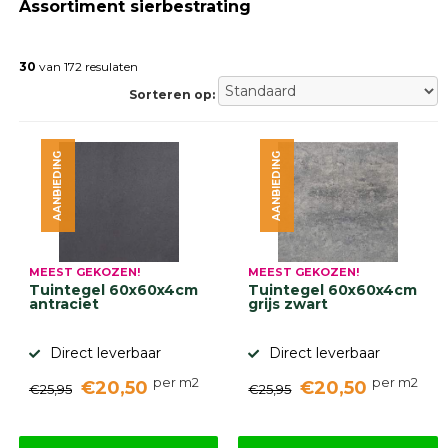
Assortiment sierbestrating
Gebakken
bestrating
Sierbestrating
30
van 172 resulaten
Strakke
bestrating
Sorteren op:
Trommelstenen
Wildverband
bestrating
AANBIEDING
AANBIEDING
Muurelementen
Straatklinkers
Opsluitbanden
Betonbanden
Palissades
MEEST GEKOZEN!
MEEST GEKOZEN!
Stapelblokken
Tuintegel 60x60x4cm
Tuintegel 60x60x4cm
antraciet
grijs zwart
Grind
en
zand
Direct leverbaar
Direct leverbaar
Tuinaarde
per m2
per m2
€20,50
€20,50
Halfverharding
€25,95
€25,95
Afwatering
en