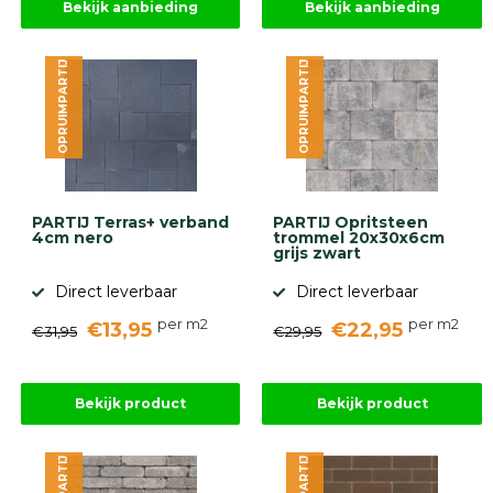
diversen
Bekijk aanbieding
Bekijk aanbieding
Beplantings
en
betonelementen
OPRUIMPARTIJ
OPRUIMPARTIJ
Overig
Kunstgras
Aanbiedingen
Compleet
tuinproject
(informatie)
PARTIJ Terras+ verband
PARTIJ Opritsteen
4cm nero
trommel 20x30x6cm
grijs zwart
Onlinebestrating.nl
Direct leverbaar
Direct leverbaar
per m2
per m2
€13,95
€22,95
€31,95
€29,95
9.1
Bekijk product
Bekijk product