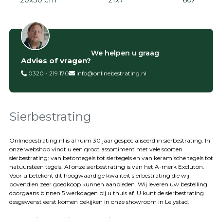
Filter op
We helpen u graag
Advies of vragen?
Categorieën
0320 - 219 170
info@onlinebestrating.nl
Siertegels
Betontegels
Keramische
tegels
Sierbestrating
Natuursteen
tegels
Onlinebestrating.nl is al ruim 30 jaar gespecialiseerd in sierbestrating. In
onze webshop vindt u een groot assortiment met vele soorten
Terrastegels
sierbestrating: van betontegels tot siertegels en van keramische tegels tot
Tuintegels
natuursteen tegels. Al onze sierbestrating is van het A-merk Excluton.
Stoeptegels
Voor u betekent dit hoogwaardige kwaliteit sierbestrating die wij
Buitentegels
bovendien zeer goedkoop kunnen aanbieden. Wij leveren uw bestelling
Balkontegels
doorgaans binnen 5 werkdagen bij u thuis af. U kunt de sierbestrating
desgewenst eerst komen bekijken in onze showroom in Lelystad.
Sierbestrating
Betonklinkers