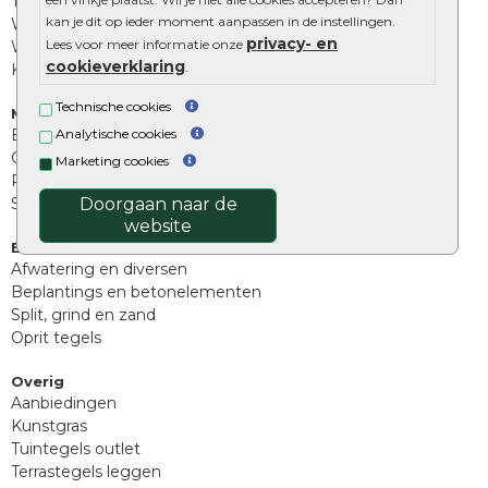
Tuinstenen
kan je dit op ieder moment aanpassen in de instellingen.
Waalformaat
privacy- en
Lees voor meer informatie onze
Wildverband bestrating
cookieverklaring
.
Kingstones
Technische cookies
Muurelementen
Betonbielzen
Analytische cookies
Opsluitbanden
Marketing cookies
Palissades
Stapelblokken
Doorgaan naar de
website
Extra benodigdheden
Afwatering en diversen
Beplantings en betonelementen
Split, grind en zand
Oprit tegels
Overig
Aanbiedingen
Kunstgras
Tuintegels outlet
Terrastegels leggen