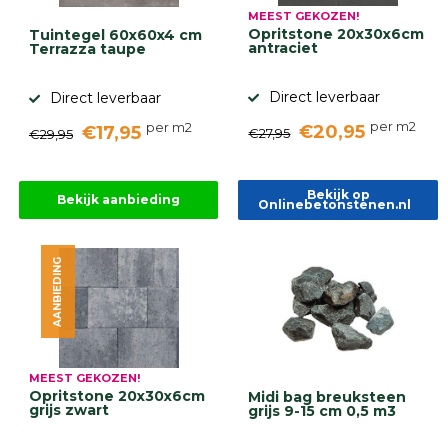
MEEST GEKOZEN!
Opritstone 20x30x6cm
Tuintegel 60x60x4 cm
antraciet
Terrazza taupe
Direct leverbaar
Direct leverbaar
per m2
per m2
€20,95
€17,95
€27,95
€29,95
Bekijk op
Bekijk aanbieding
Onlinebetonstenen.nl
AANBIEDING
MEEST GEKOZEN!
Opritstone 20x30x6cm
Midi bag breuksteen
grijs zwart
grijs 9-15 cm 0,5 m3