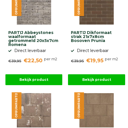
OPRUIMPARTIJ
OPRUIMPARTIJ
gebaseerd
op
946
ervaringen
PARTIJ Abbeystones
PARTIJ Dikformaat
waalformaat
strak 21x7x8cm
getrommeld 20x5x7cm
Bosoven Prunia
Romena
Direct leverbaar
Direct leverbaar
per m2
per m2
€22,50
€19,95
€39,95
€39,95
Bekijk product
Bekijk product
OPRUIMPARTIJ
OPRUIMPARTIJ