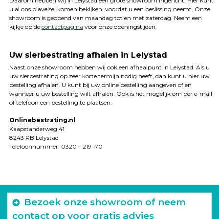
Daarom hebben wij in Lelystad een grote showroom ingericht. Hier kunt
u al ons plaveisel komen bekijken, voordat u een beslissing neemt. Onze
showroom is geopend van maandag tot en met zaterdag. Neem een
kijkje op de
contactpagina
voor onze openingstijden.
Uw sierbestrating afhalen in Lelystad
Naast onze showroom hebben wij ook een afhaalpunt in Lelystad. Als u
uw sierbestrating op zeer korte termijn nodig heeft, dan kunt u hier uw
bestelling afhalen. U kunt bij uw online bestelling aangeven of en
wanneer u uw bestelling wilt afhalen. Ook is het mogelijk om per e-mail
of telefoon een bestelling te plaatsen.
Onlinebestrating.nl
Kaapstanderweg 41
8243 RB Lelystad
Telefoonnummer: 0320 – 219 170
Bezoek onze showroom of neem
contact op voor gratis advies