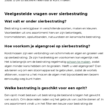
zodat u uw straatwerk helemaal af kunt maken.
Veelgestelde vragen over sierbestrating
Wat valt er onder sierbestrating?
Bestrating is verkrijgbaar in verschillende soorten, maten en kleuren.
Voorbeelden uit ons assortiment hiervan zijn betontegels,
trommelstenen, opsluitbanden, natuursteen en keramische bestrating.
Hoe voorkom je algengroei op sierbestrating?
Korstmossen zijn een verbinding van schimmels en algen en groeien veel
op sierbestrating. Ze zijn hardnekkig en voorkomen kan eigenlijk niet.
Het is belangrijk om de bestrating regelmatig
schoon te maken
, zodat
algen minder kans hebben om te groeien. Heeft u veel algengroei? Dan
adviseren wij om een stoomapparaat te gebruiken, zodat de wortels
afsterven, waarna u het mos en de algen met bijvoorbeeld een bezem
eenvoudig weg kunt halen.
Welke bestrating is geschikt voor een oprit?
Een oprit moet bestaan uit bestrating die bestand is tegen het gewicht
van auto's. Om deze reden raden wij het gebruik van zachte stenen af. In
ons assortiment vindt u in het filter een keuze voor bestrating die