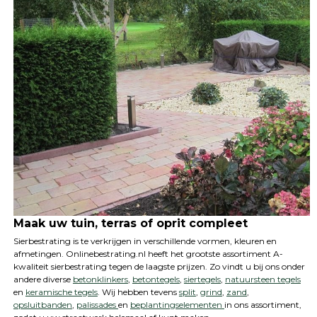
Maak uw tuin, terras of oprit compleet
Sierbestrating is te verkrijgen in verschillende vormen, kleuren en
afmetingen. Onlinebestrating.nl heeft het grootste assortiment A-
kwaliteit sierbestrating tegen de laagste prijzen. Zo vindt u bij ons onder
andere diverse
betonklinkers
,
betontegels
,
siertegels
,
natuursteen tegels
en
keramische tegels
. Wij hebben tevens
split
,
grind
,
zand
,
opsluitbanden
,
palissades
en
beplantingselementen
in ons assortiment,