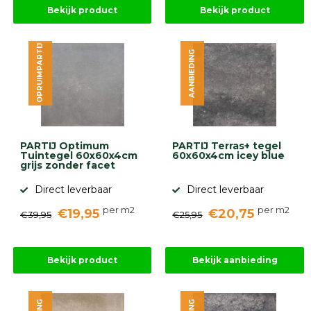
Bekijk product
Bekijk product
OPRUIMPARTIJ
AANBIEDING
PARTIJ Optimum
PARTIJ Terras+ tegel
Tuintegel 60x60x4cm
60x60x4cm icey blue
grijs zonder facet
Direct leverbaar
Direct leverbaar
per m2
per m2
€19,95
€20,75
€39,95
€25,95
Bekijk product
Bekijk aanbieding