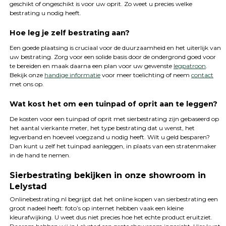
geschikt of ongeschikt is voor uw oprit. Zo weet u precies welke
bestrating u nodig heeft.
Hoe leg je zelf bestrating aan?
Een goede plaatsing is cruciaal voor de duurzaamheid en het uiterlijk van
uw bestrating. Zorg voor een solide basis door de ondergrond goed voor
te bereiden en maak daarna een plan voor uw gewenste
legpatroon
.
Bekijk onze
handige informatie
voor meer toelichting of neem
contact
met ons op.
Wat kost het om een tuinpad of oprit aan te leggen?
De kosten voor een tuinpad of oprit met sierbestrating zijn gebaseerd op
het aantal vierkante meter, het type bestrating dat u wenst, het
legverband en hoeveel voegzand u nodig heeft. Wilt u geld besparen?
Dan kunt u zelf het tuinpad aanleggen, in plaats van een stratenmaker
in de hand te nemen.
Sierbestrating bekijken in onze showroom in
Lelystad
Onlinebestrating.nl begrijpt dat het online kopen van sierbestrating een
groot nadeel heeft: foto’s op internet hebben vaak een kleine
kleurafwijking. U weet dus niet precies hoe het echte product eruitziet.