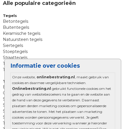
Alle populaire categorieën
Tegels
Betontegels
Buitentegels
Keramische tegels
Natuursteen tegels
Siertegels
Stoeptegels
Straattegels
Terrastegels
Informatie over cookies
Tuintegels
Onze website,
onlinebestrating.nl
, maakt gebruik van
Tuinbestrating
cookies en daarmee vergelijkbare technieken.
Betonklinkers
Onlinebestrating.nl
gebruikt functionele cookies om het
Gebakken bestrating
gedrag van websitebezoekers na te gaan en de website aan
Strakke bestrating
de hand van deze gegevens te verbeteren. Daarnaast
Sierbestrating
plaatsen derden marketing cookies om gepersonaliseerde
Straatklinkers
advertenties te tonen. Met het plaatsen van marketing
Straatstenen
cookies worden persoonsgegevens verwerkt. Je geeft
Trommelstenen
toestemming voor deze verwerking wanneer je hieronder
een vinkje plaatst. Wil je niet alle cookies accepteren? Dan