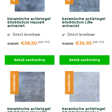
gebaseerd
op
946
ervaringen
Keramische actietegel
Keramische actietegel
60x60x3cm Hasselt
60x60x3cm Lille
antraciet
antraciet
Direct leverbaar
Direct leverbaar
per m2
per m2
€38,50
€36,95
€49,95
€49,95
Bekijk aanbieding
Bekijk aanbieding
AANBIEDING
AANBIEDING
Keramische actietegel
Keramische actietegel