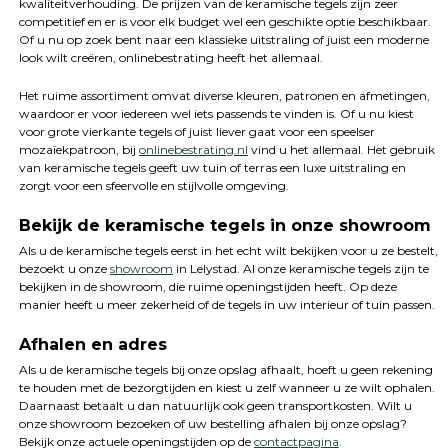
kwaliteitverhouding. De prijzen van de keramische tegels zijn zeer
competitief en er is voor elk budget wel een geschikte optie beschikbaar.
Of u nu op zoek bent naar een klassieke uitstraling of juist een moderne
look wilt creëren, onlinebestrating heeft het allemaal.
Het ruime assortiment omvat diverse kleuren, patronen en afmetingen,
waardoor er voor iedereen wel iets passends te vinden is. Of u nu kiest
voor grote vierkante tegels of juist liever gaat voor een speelser
mozaïekpatroon, bij
onlinebestrating.nl
vind u het allemaal. Het gebruik
van keramische tegels geeft uw tuin of terras een luxe uitstraling en
zorgt voor een sfeervolle en stijlvolle omgeving.
Bekijk de keramische tegels in onze showroom
Als u de keramische tegels eerst in het echt wilt bekijken voor u ze bestelt,
bezoekt u onze
showroom
in Lelystad. Al onze keramische tegels zijn te
bekijken in de showroom, die ruime openingstijden heeft. Op deze
manier heeft u meer zekerheid of de tegels in uw interieur of tuin passen.
Afhalen en adres
Als u de keramische tegels bij onze opslag afhaalt, hoeft u geen rekening
te houden met de bezorgtijden en kiest u zelf wanneer u ze wilt ophalen.
Daarnaast betaalt u dan natuurlijk ook geen transportkosten. Wilt u
onze showroom bezoeken of uw bestelling afhalen bij onze opslag?
Bekijk onze actuele openingstijden op de
contactpagina
.