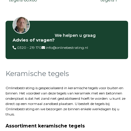
Filter op
We helpen u graag
Advies of vragen?
Categorieën
0320 - 219 170
info@onlinebestrating.nl
Siertegels
Betontegels
Keramische
tegels
Keramische tegels
Natuursteen
tegels
Onlinebestrating is gespecialiseerd in keramische tegels voor buiten en
binnen. Het voordeel van deze tegels van keramiek met een betonnen
Terrastegels
onderplaat is dat het zand niet gestabiliseerd hoeft te worden: u kunt ze
Tuintegels
direct op een normaal zandbed plaatsen. U bestelt de tegels bij
Stoeptegels
Onlinebestrating
en we bezorgen ze binnen enkele werkdagen bij u
Buitentegels
thuis.
Balkontegels
Assortiment keramische tegels
Sierbestrating