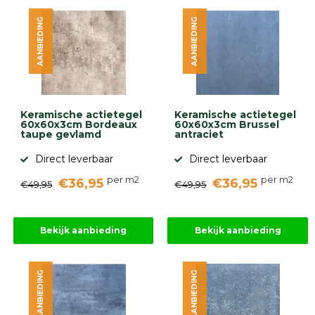
diversen
AANBIEDING
AANBIEDING
Beplantings
en
betonelementen
Overig
Kunstgras
Aanbiedingen
Keramische actietegel
Keramische actietegel
Compleet
60x60x3cm Bordeaux
60x60x3cm Brussel
tuinproject
taupe gevlamd
antraciet
(informatie)
Direct leverbaar
Direct leverbaar
Onlinebestrating.nl
per m2
per m2
€36,95
€36,95
€49,95
€49,95
9.1
Bekijk aanbieding
Bekijk aanbieding
AANBIEDING
AANBIEDING