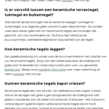
Staat uw vraag er niet tussen, neem dan
contact
met ons op.
Is er verschil tussen een keramische terrastegel,
tuintegel en buitentegel?
Wat betreft de benamingen keramische terrastegel, tuintegel en
buitentegel, is er eigenlijk geen verschil tussen deze termen. Ze worden
vaak door elkaar gebruikt om keramische tegels aan te duiden die
geschikt zijn voor buitengebruik. De focus ligt hierbij op de
duurzaamheid, weerbestendigheid en slipvastheid van de tegels.
Hoe keramische tegels leggen?
Een goede plaatsing is cruciaal voor de duurzaamheid en het uiterlijk van
uw keramische tegels. Zorg voor een solide basis door de ondergrond
goed voor te bereiden en maak daarna een plan voor uw gewenste
legpatroon
. Bekijk onze
handige informatie
voor meer toelichting of
neem
contact
met ons op.
Kunnen keramische tegels kapot vriezen?
Keramische tegels die voor binnen zijn bedoeld kunnen kapot vriezen.
Vooral als de tegel niet goed is geïmpregneerd en de ondergrond niet
goed is voorbereid, kan dit leiden tot scheuren of breuken. Het is daarom
verstandig om goed te kijken welke keramische tegels dik en hard
genoeg zijn voor buiten. Vrijwel al onze keramische tegels zijn geschikt