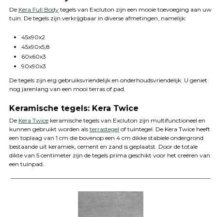
De
Kera Full Body
tegels van Excluton zijn een mooie toevoeging aan uw
tuin. De tegels zijn verkrijgbaar in diverse afmetingen, namelijk:
45x90x2
45x90x5,8
60x60x3
90x90x3
De tegels zijn erg gebruiksvriendelijk en onderhoudsvriendelijk. U geniet
nog jarenlang van een mooi terras of pad.
Keramische tegels: Kera Twice
De
Kera Twice
keramische tegels van Excluton zijn multifunctioneel en
kunnen gebruikt worden als
terrastegel
of tuintegel. De Kera Twice heeft
een toplaag van 1 cm die bovenop een 4 cm dikke stabiele ondergrond
bestaande uit keramiek, cement en zand is geplaatst. Door de totale
dikte van 5 centimeter zijn de tegels prima geschikt voor het creëren van
een tuinpad.