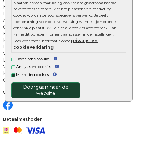
Onze online tuinwinkels
plaatsen derden marketing cookies om gepersonaliseerde
Nuttige informatie
advertenties te tonen. Met het plaatsen van marketing
Privacy Policy
cookies worden persoonsgegevens verwerkt. Je geeft
Algemene voorwaarden
toestemming voor deze verwerking wanneer je hieronder
Cookies beleid
een vinkje plaatst. Wil je niet alle cookies accepteren? Dan
Excluton garantie
kan je dit op ieder moment aanpassen in de instellingen.
Klantenbeoordelingen
privacy- en
Lees voor meer informatie onze
Foto's en voorbeelden
cookieverklaring
.
Workshop bestraten
Technische cookies
Legverbanden: verschillende soorten
Voegen van tuintegels
Analytische cookies
Keramische tegels schoonmaken
Marketing cookies
Opsluitbanden plaatsen
Doorgaan naar de
Volg ons
website
Betaalmethoden