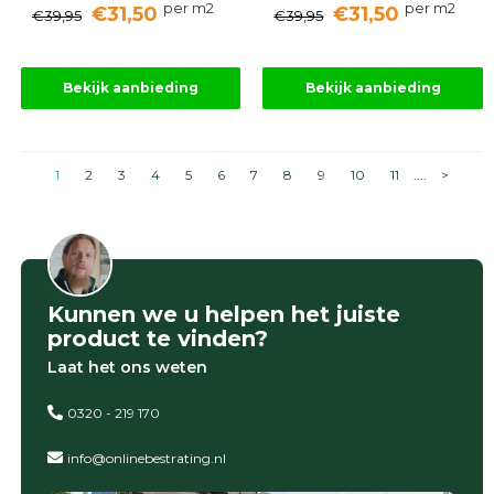
per m2
per m2
€31,50
€31,50
€39,95
€39,95
Bekijk aanbieding
Bekijk aanbieding
1
2
3
4
5
6
7
8
9
10
11
....
>
Kunnen we u helpen het juiste
product te vinden?
Laat het ons weten
0320 - 219 170
info@onlinebestrating.nl