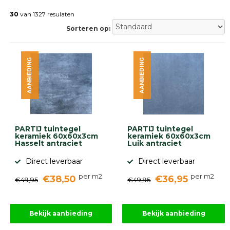
Betonklinkers
Gebakken
30
van 1327 resulaten
bestrating
Sorteren op:
Sierbestrating
Strakke
bestrating
AANBIEDING
AANBIEDING
Trommelstenen
Wildverband
bestrating
Muurelementen
Straatklinkers
Opsluitbanden
PARTIJ tuintegel
PARTIJ tuintegel
Betonbanden
keramiek 60x60x3cm
keramiek 60x60x3cm
Hasselt antraciet
Luik antraciet
Palissades
Stapelblokken
Direct leverbaar
Direct leverbaar
Grind
per m2
per m2
€38,50
€36,95
en
€49,95
€49,95
zand
Tuinaarde
Halfverharding
Bekijk aanbieding
Bekijk aanbieding
Afwatering
en