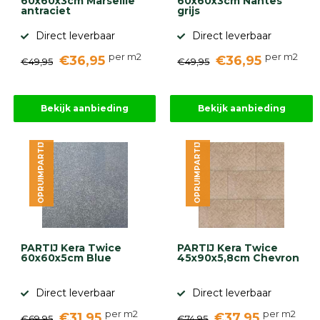
60x60x3cm Marseille
60x60x3cm Nantes
antraciet
grijs
Direct leverbaar
Direct leverbaar
per m2
per m2
€36,95
€36,95
€49,95
€49,95
Bekijk aanbieding
Bekijk aanbieding
OPRUIMPARTIJ
OPRUIMPARTIJ
PARTIJ Kera Twice
PARTIJ Kera Twice
60x60x5cm Blue
45x90x5,8cm Chevron
Direct leverbaar
Direct leverbaar
per m2
per m2
€31,95
€37,95
€69,95
€74,95