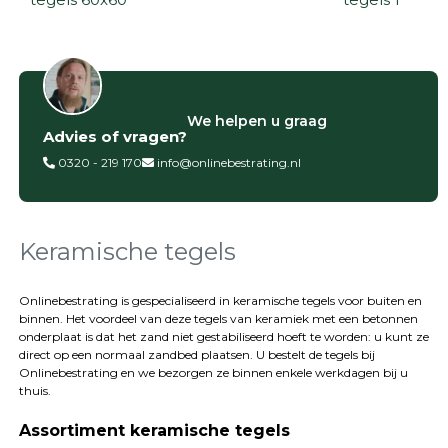
Filter op
We helpen u graag
Advies of vragen?
Categorieën
0320 - 219 170
info@onlinebestrating.nl
Siertegels
Betontegels
Keramische
tegels
Keramische tegels
Natuursteen
tegels
Onlinebestrating is gespecialiseerd in keramische tegels voor buiten en
binnen. Het voordeel van deze tegels van keramiek met een betonnen
Terrastegels
onderplaat is dat het zand niet gestabiliseerd hoeft te worden: u kunt ze
Tuintegels
direct op een normaal zandbed plaatsen. U bestelt de tegels bij
Stoeptegels
Onlinebestrating
en we bezorgen ze binnen enkele werkdagen bij u
Buitentegels
thuis.
Balkontegels
Assortiment keramische tegels
Sierbestrating