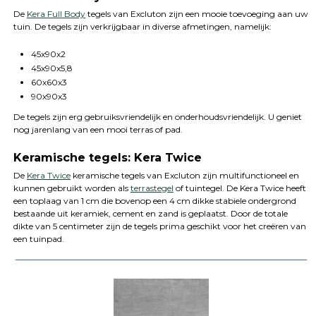
De
Kera Full Body
tegels van Excluton zijn een mooie toevoeging aan uw
tuin. De tegels zijn verkrijgbaar in diverse afmetingen, namelijk:
45x90x2
45x90x5,8
60x60x3
90x90x3
De tegels zijn erg gebruiksvriendelijk en onderhoudsvriendelijk. U geniet
nog jarenlang van een mooi terras of pad.
Keramische tegels: Kera Twice
De
Kera Twice
keramische tegels van Excluton zijn multifunctioneel en
kunnen gebruikt worden als
terrastegel
of tuintegel. De Kera Twice heeft
een toplaag van 1 cm die bovenop een 4 cm dikke stabiele ondergrond
bestaande uit keramiek, cement en zand is geplaatst. Door de totale
dikte van 5 centimeter zijn de tegels prima geschikt voor het creëren van
een tuinpad.