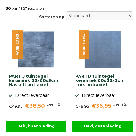
Betonklinkers
Gebakken
30
van 1327 resulaten
bestrating
Sorteren op:
Sierbestrating
Strakke
bestrating
AANBIEDING
AANBIEDING
Trommelstenen
Wildverband
bestrating
Muurelementen
Straatklinkers
Opsluitbanden
PARTIJ tuintegel
PARTIJ tuintegel
Betonbanden
keramiek 60x60x3cm
keramiek 60x60x3cm
Hasselt antraciet
Luik antraciet
Palissades
Stapelblokken
Direct leverbaar
Direct leverbaar
Grind
per m2
per m2
€38,50
€36,95
en
€49,95
€49,95
zand
Tuinaarde
Halfverharding
Bekijk aanbieding
Bekijk aanbieding
Afwatering
en