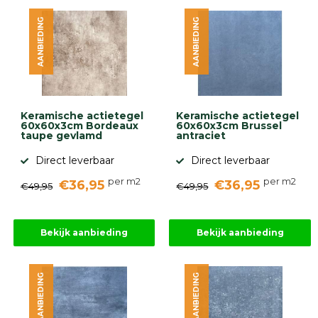
diversen
AANBIEDING
AANBIEDING
Beplantings
en
betonelementen
Overig
Kunstgras
Aanbiedingen
Keramische actietegel
Keramische actietegel
Compleet
60x60x3cm Bordeaux
60x60x3cm Brussel
tuinproject
taupe gevlamd
antraciet
(informatie)
Direct leverbaar
Direct leverbaar
Onlinebestrating.nl
per m2
per m2
€36,95
€36,95
€49,95
€49,95
9.1
Bekijk aanbieding
Bekijk aanbieding
AANBIEDING
AANBIEDING