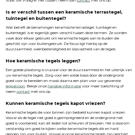
Staat uw vraag er niet tussen, neem dan
contact
met ons op.
Is er verschil tussen een keramische terrastegel,
tuintegel en buitentegel?
Wat betreft de benamingen keramische terrastegel, tuintegel en
buitentegel, is er eigenlijk geen verschil tussen deze termen. Ze worden
vaak door elkaar gebruikt om keramische tegels aan te duiden die
geschikt zijn voor buitengebruik. De focus ligt hierbij op de
duurzaamheid, weerbestendigheid en slipvastheid van de tegels.
Hoe keramische tegels leggen?
Een goede plaatsing is cruciaal voor de duurzaamheid en het uiterlijk van
uw keramische tegels. Zorg voor een solide basis door de ondergrond
goed voor te bereiden en maak daarna een plan voor uw gewenste
legpatroon
. Bekijk onze
handige informatie
voor meer toelichting of
neem
contact
met ons op.
Kunnen keramische tegels kapot vriezen?
Keramische tegels die voor binnen zijn bedoeld kunnen kapot vriezen.
Vooral als de tegel niet goed is geïmpregneerd en de ondergrond niet
goed is voorbereid, kan dit leiden tot scheuren of breuken. Het is daarom
verstandig om goed te kijken welke keramische tegels dik en hard
genoeg zijn voor buiten. Vrijwel al onze keramische tegels zijn geschikt