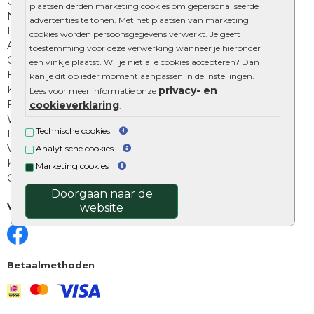
Onze online tuinwinkels
plaatsen derden marketing cookies om gepersonaliseerde
Nuttige informatie
advertenties te tonen. Met het plaatsen van marketing
Privacy Policy
cookies worden persoonsgegevens verwerkt. Je geeft
Algemene voorwaarden
toestemming voor deze verwerking wanneer je hieronder
Cookies beleid
een vinkje plaatst. Wil je niet alle cookies accepteren? Dan
Excluton garantie
kan je dit op ieder moment aanpassen in de instellingen.
Klantenbeoordelingen
privacy- en
Lees voor meer informatie onze
Foto's en voorbeelden
cookieverklaring
.
Workshop bestraten
Technische cookies
Legverbanden: verschillende soorten
Voegen van tuintegels
Analytische cookies
Keramische tegels schoonmaken
Marketing cookies
Opsluitbanden plaatsen
Doorgaan naar de
Volg ons
website
Betaalmethoden