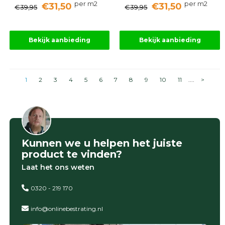
per m2
per m2
€31,50
€31,50
€39,95
€39,95
Bekijk aanbieding
Bekijk aanbieding
1
2
3
4
5
6
7
8
9
10
11
....
>
Kunnen we u helpen het juiste
product te vinden?
Laat het ons weten
0320 - 219 170
info@onlinebestrating.nl