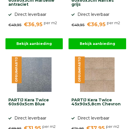
60x60x3cm Marseille
60x60x3cm Nantes
antraciet
grijs
Direct leverbaar
Direct leverbaar
per m2
per m2
€36,95
€36,95
€49,95
€49,95
Bekijk aanbieding
Bekijk aanbieding
OPRUIMPARTIJ
OPRUIMPARTIJ
PARTIJ Kera Twice
PARTIJ Kera Twice
60x60x5cm Blue
45x90x5,8cm Chevron
Direct leverbaar
Direct leverbaar
per m2
per m2
€31,95
€37,95
€69,95
€74,95