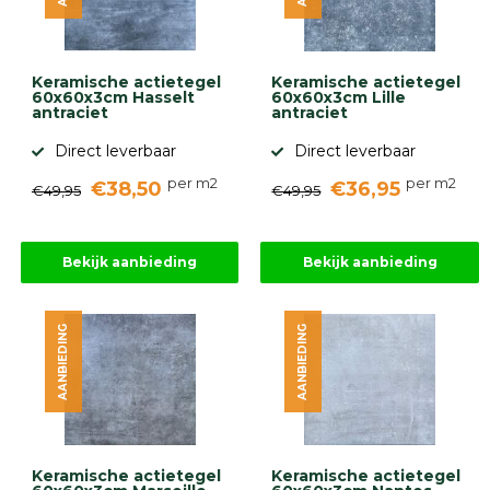
gebaseerd
op
946
ervaringen
Keramische actietegel
Keramische actietegel
60x60x3cm Hasselt
60x60x3cm Lille
antraciet
antraciet
Direct leverbaar
Direct leverbaar
per m2
per m2
€38,50
€36,95
€49,95
€49,95
Bekijk aanbieding
Bekijk aanbieding
AANBIEDING
AANBIEDING
Keramische actietegel
Keramische actietegel