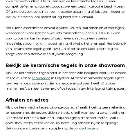
kwaliteitverhouding. De prijzen van de keramische tegels zijn zeer
competitief en er is voor elk budget wel een geschikte optie beschikbaar.
Of u nu op zoek bent naar een klassieke uitstraling of juist een moderne
look wilt creëren, onlinebestrating heeft het allemaal.
Het ruime assortiment omvat diverse kleuren, patronen en afmetingen,
waardoor er voor iedereen wel iets passends te vinden is. Of u nu kiest
voor grote vierkante tegels of juist liever gaat voor een speelser
mozaïekpatroon, bij
onlinebestrating.nl
vind u het allemaal. Het gebruik
van keramische tegels geeft uw tuin of terras een luxe uitstraling en
zorgt voor een sfeervolle en stijlvolle omgeving.
Bekijk de keramische tegels in onze showroom
Als u de keramische tegels eerst in het echt wilt bekijken voor u ze bestelt,
bezoekt u onze
showroom
in Lelystad. Al onze keramische tegels zijn te
bekijken in de showroom, die ruime openingstijden heeft. Op deze
manier heeft u meer zekerheid of de tegels in uw interieur of tuin passen.
Afhalen en adres
Als u de keramische tegels bij onze opslag afhaalt, hoeft u geen rekening
te houden met de bezorgtijden en kiest u zelf wanneer u ze wilt ophalen.
Daarnaast betaalt u dan natuurlijk ook geen transportkosten. Wilt u
onze showroom bezoeken of uw bestelling afhalen bij onze opslag?
Bekijk onze actuele openingstijden op de
contactpagina
.