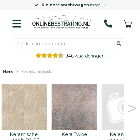
gen
mogelijk
Laagste prijsgarantie
op
946
waarderingen
Home
Keramische tegels
>
Keramische 
Kera Twice
Keramische 
tegels 60x60
tegels 100x10