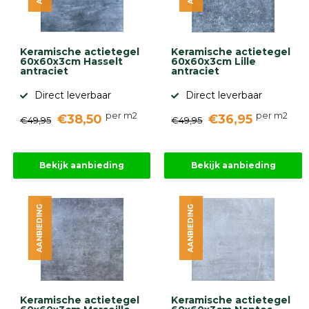
gebaseerd
op
946
ervaringen
Keramische actietegel
Keramische actietegel
60x60x3cm Hasselt
60x60x3cm Lille
antraciet
antraciet
Direct leverbaar
Direct leverbaar
per m2
per m2
€38,50
€36,95
€49,95
€49,95
Bekijk aanbieding
Bekijk aanbieding
AANBIEDING
AANBIEDING
Keramische actietegel
Keramische actietegel