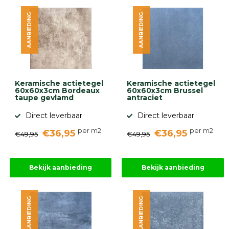
diversen
AANBIEDING
AANBIEDING
Beplantings
en
betonelementen
Overig
Kunstgras
Aanbiedingen
Keramische actietegel
Keramische actietegel
Compleet
60x60x3cm Bordeaux
60x60x3cm Brussel
tuinproject
taupe gevlamd
antraciet
(informatie)
Direct leverbaar
Direct leverbaar
Onlinebestrating.nl
per m2
per m2
€36,95
€36,95
€49,95
€49,95
9.1
Bekijk aanbieding
Bekijk aanbieding
AANBIEDING
AANBIEDING