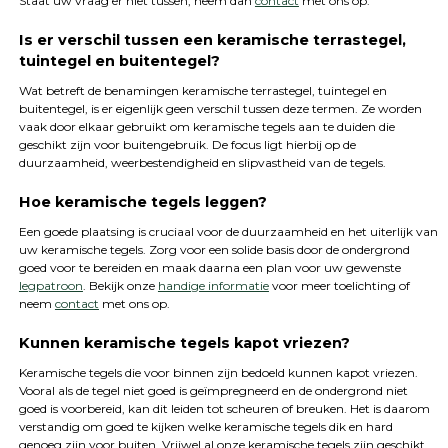
Staat uw vraag er niet tussen, neem dan
contact
met ons op.
Is er verschil tussen een keramische terrastegel,
tuintegel en buitentegel?
Wat betreft de benamingen keramische terrastegel, tuintegel en
buitentegel, is er eigenlijk geen verschil tussen deze termen. Ze worden
vaak door elkaar gebruikt om keramische tegels aan te duiden die
geschikt zijn voor buitengebruik. De focus ligt hierbij op de
duurzaamheid, weerbestendigheid en slipvastheid van de tegels.
Hoe keramische tegels leggen?
Een goede plaatsing is cruciaal voor de duurzaamheid en het uiterlijk van
uw keramische tegels. Zorg voor een solide basis door de ondergrond
goed voor te bereiden en maak daarna een plan voor uw gewenste
legpatroon
. Bekijk onze
handige informatie
voor meer toelichting of
neem
contact
met ons op.
Kunnen keramische tegels kapot vriezen?
Keramische tegels die voor binnen zijn bedoeld kunnen kapot vriezen.
Vooral als de tegel niet goed is geïmpregneerd en de ondergrond niet
goed is voorbereid, kan dit leiden tot scheuren of breuken. Het is daarom
verstandig om goed te kijken welke keramische tegels dik en hard
genoeg zijn voor buiten. Vrijwel al onze keramische tegels zijn geschikt