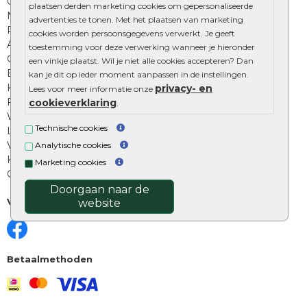
Onze online tuinwinkels
plaatsen derden marketing cookies om gepersonaliseerde
Nuttige informatie
advertenties te tonen. Met het plaatsen van marketing
Privacy Policy
cookies worden persoonsgegevens verwerkt. Je geeft
Algemene voorwaarden
toestemming voor deze verwerking wanneer je hieronder
Cookies beleid
een vinkje plaatst. Wil je niet alle cookies accepteren? Dan
Excluton garantie
kan je dit op ieder moment aanpassen in de instellingen.
Klantenbeoordelingen
privacy- en
Lees voor meer informatie onze
Foto's en voorbeelden
cookieverklaring
.
Workshop bestraten
Technische cookies
Legverbanden: verschillende soorten
Voegen van tuintegels
Analytische cookies
Keramische tegels schoonmaken
Marketing cookies
Opsluitbanden plaatsen
Doorgaan naar de
Volg ons
website
Betaalmethoden