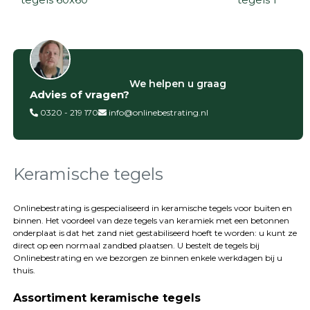
Filter op
We helpen u graag
Advies of vragen?
Categorieën
0320 - 219 170
info@onlinebestrating.nl
Siertegels
Betontegels
Keramische
tegels
Keramische tegels
Natuursteen
tegels
Onlinebestrating is gespecialiseerd in keramische tegels voor buiten en
binnen. Het voordeel van deze tegels van keramiek met een betonnen
Terrastegels
onderplaat is dat het zand niet gestabiliseerd hoeft te worden: u kunt ze
Tuintegels
direct op een normaal zandbed plaatsen. U bestelt de tegels bij
Stoeptegels
Onlinebestrating
en we bezorgen ze binnen enkele werkdagen bij u
Buitentegels
thuis.
Balkontegels
Assortiment keramische tegels
Sierbestrating