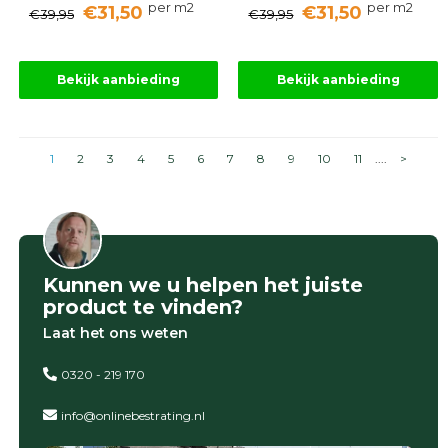
per m2
per m2
€31,50
€31,50
€39,95
€39,95
Bekijk aanbieding
Bekijk aanbieding
1
2
3
4
5
6
7
8
9
10
11
....
>
Kunnen we u helpen het juiste
product te vinden?
Laat het ons weten
0320 - 219 170
info@onlinebestrating.nl