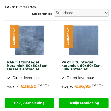
Betonklinkers
Gebakken
30
van 1327 resulaten
bestrating
Sorteren op:
Sierbestrating
Strakke
bestrating
AANBIEDING
AANBIEDING
Trommelstenen
Wildverband
bestrating
Muurelementen
Straatklinkers
Opsluitbanden
PARTIJ tuintegel
PARTIJ tuintegel
Betonbanden
keramiek 60x60x3cm
keramiek 60x60x3cm
Hasselt antraciet
Luik antraciet
Palissades
Stapelblokken
Direct leverbaar
Direct leverbaar
Grind
per m2
per m2
€38,50
€36,95
en
€49,95
€49,95
zand
Tuinaarde
Halfverharding
Bekijk aanbieding
Bekijk aanbieding
Afwatering
en