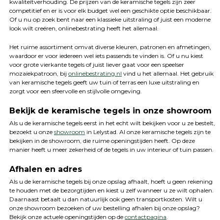
kwaliteitverhouding. De prijzen van de keramische tegels zijn zeer
competitief en er is voor elk budget wel een geschikte optie beschikbaar.
Of u nu op zoek bent naar een klassieke uitstraling of juist een moderne
look wilt creëren, onlinebestrating heeft het allemaal.
Het ruime assortiment omvat diverse kleuren, patronen en afmetingen,
waardoor er voor iedereen wel iets passends te vinden is. Of u nu kiest
voor grote vierkante tegels of juist liever gaat voor een speelser
mozaïekpatroon, bij
onlinebestrating.nl
vind u het allemaal. Het gebruik
van keramische tegels geeft uw tuin of terras een luxe uitstraling en
zorgt voor een sfeervolle en stijlvolle omgeving.
Bekijk de keramische tegels in onze showroom
Als u de keramische tegels eerst in het echt wilt bekijken voor u ze bestelt,
bezoekt u onze
showroom
in Lelystad. Al onze keramische tegels zijn te
bekijken in de showroom, die ruime openingstijden heeft. Op deze
manier heeft u meer zekerheid of de tegels in uw interieur of tuin passen.
Afhalen en adres
Als u de keramische tegels bij onze opslag afhaalt, hoeft u geen rekening
te houden met de bezorgtijden en kiest u zelf wanneer u ze wilt ophalen.
Daarnaast betaalt u dan natuurlijk ook geen transportkosten. Wilt u
onze showroom bezoeken of uw bestelling afhalen bij onze opslag?
Bekijk onze actuele openingstijden op de
contactpagina
.