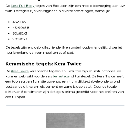
De
Kera Full Body
tegels van Excluton zijn een mooie toevoeging aan uw
tuin. De tegels zijn verkrijgbaar in diverse afmetingen, namelijk:
45x90x2
45x90x5,8
60x60x3
90x90x3
De tegels zijn erg gebruiksvriendelijk en onderhoudsvriendelijk. U geniet
nog jarenlang van een mooi terras of pad.
Keramische tegels: Kera Twice
De
Kera Twice
keramische tegels van Excluton zijn multifunctioneel en
kunnen gebruikt worden als
terrastegel
of tuintegel. De Kera Twice heeft
een toplaag van 1 cm die bovenop een 4 cm dikke stabiele ondergrond
bestaande uit keramiek, cement en zand is geplaatst. Door de totale
dikte van 5 centimeter zijn de tegels prima geschikt voor het creëren van
een tuinpad.