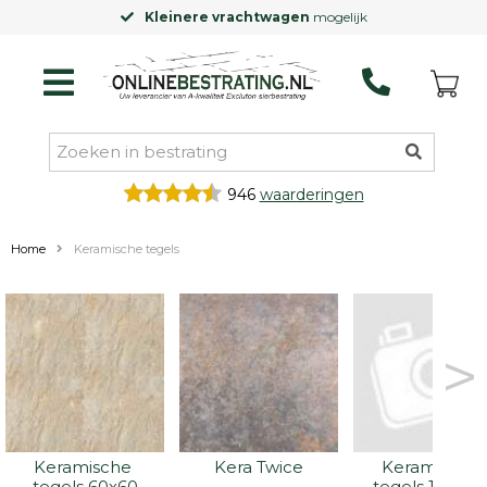
jk
Laagste prijsgarantie
op Excluton
946
waarderingen
Home
Keramische tegels
>
Keramische 
Kera Twice
Keramische 
tegels 60x60
tegels 100x10