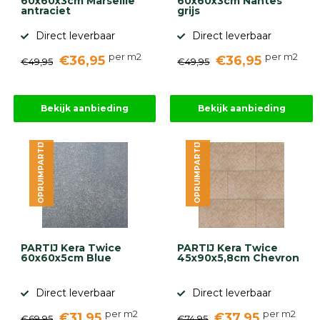
60x60x3cm Marseille
60x60x3cm Nantes
antraciet
grijs
Direct leverbaar
Direct leverbaar
per m2
per m2
€36,95
€36,95
€49,95
€49,95
Bekijk aanbieding
Bekijk aanbieding
OPRUIMPARTIJ
OPRUIMPARTIJ
PARTIJ Kera Twice
PARTIJ Kera Twice
60x60x5cm Blue
45x90x5,8cm Chevron
Direct leverbaar
Direct leverbaar
per m2
per m2
€31,95
€37,95
€69,95
€74,95