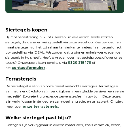
Siertegels kopen
Bij Onlinebestrating.nl kunt u kiezen uit vele verschillende soorten
siertegels, die u snel en veilig bestelt via onze webshop. Kies uw kleur en
maat siertegel, vul het totaal aantal vierkante meters in en betaal direct
uw bestelling via iDEAL. We zorgen dat u binnen enkele werkdagen de
siertegels in huis heeft. Heeft u vragen over het bestelproces of over onze
tegels? Onze specialisten bereikt u via
0320 219 170
of
het
contactformulier
.
Terrastegels
De terrastegel is één van onze meest verkochte siertegels. Terrastegels
van het merk Excluton zijn verkrijgbaar in een gladde versie en een versie
met reliëf. Zo creëert u precies de gewenste sfeer in uw tuin. Deze tegels
zijn verkrijgbaar in de kleuren zalmgeel, antraciet en grijszwart. Ontdek
meer over
onze terrastegels.
Welke siertegel past bij u?
Siertegels zijn verkrijgbaar in diverse materialen, zoals keramiek, beton,