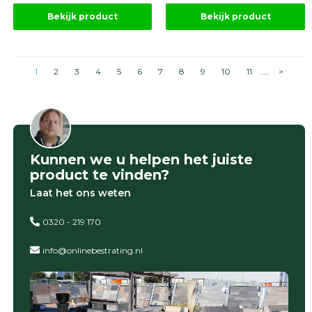
Bekijk product
Bekijk product
1
2
3
4
5
6
7
8
9
10
11
....
>
Kunnen we u helpen het juiste
product te vinden?
Laat het ons weten
0320 - 219 170
info@onlinebestrating.nl