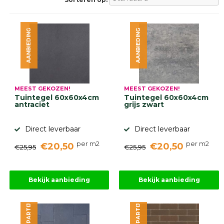
Betonklinkers
Gebakken
bestrating
AANBIEDING
AANBIEDING
Sierbestrating
Strakke
bestrating
Trommelstenen
Wildverband
bestrating
MEEST GEKOZEN!
MEEST GEKOZEN!
Muurelementen
Tuintegel 60x60x4cm
Tuintegel 60x60x4cm
Straatklinkers
antraciet
grijs zwart
Opsluitbanden
Direct leverbaar
Direct leverbaar
Betonbanden
Palissades
per m2
per m2
€20,50
€20,50
€25,95
€25,95
Stapelblokken
Grind
en
Bekijk aanbieding
Bekijk aanbieding
zand
Tuinaarde
Halfverharding
Afwatering
en