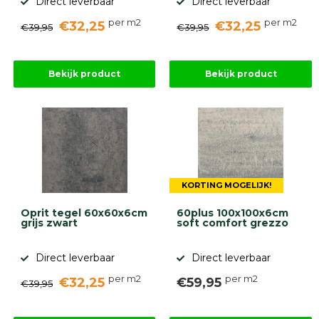
Direct leverbaar
Direct leverbaar
per m2
per m2
€32,25
€32,25
€39,95
€39,95
Bekijk product
Bekijk product
KORTING MOGELIJK!
Oprit tegel 60x60x6cm
60plus 100x100x6cm
grijs zwart
soft comfort grezzo
Direct leverbaar
Direct leverbaar
per m2
per m2
€32,25
€59,95
€39,95