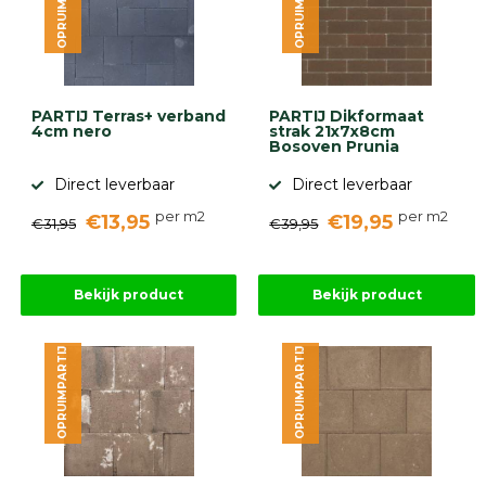
OPRUIMPARTIJ
OPRUIMPARTIJ
diversen
Beplantings
en
betonelementen
PARTIJ Terras+ verband
PARTIJ Dikformaat
Overig
4cm nero
strak 21x7x8cm
Kunstgras
Bosoven Prunia
Aanbiedingen
Compleet
Direct leverbaar
Direct leverbaar
tuinproject
per m2
per m2
€13,95
€19,95
€31,95
€39,95
(informatie)
Onlinebestrating.nl
Bekijk product
Bekijk product
9.1
OPRUIMPARTIJ
OPRUIMPARTIJ