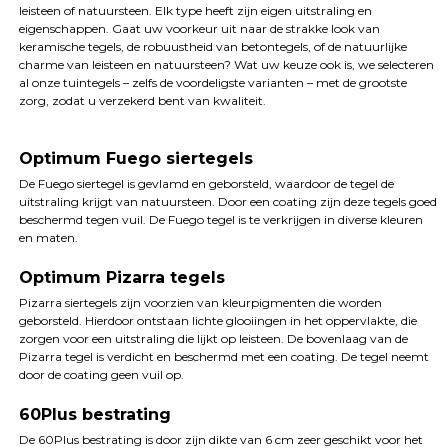
leisteen of natuursteen. Elk type heeft zijn eigen uitstraling en
eigenschappen. Gaat uw voorkeur uit naar de strakke look van
keramische tegels, de robuustheid van betontegels, of de natuurlijke
charme van leisteen en natuursteen? Wat uw keuze ook is, we selecteren
al onze tuintegels – zelfs de voordeligste varianten – met de grootste
zorg, zodat u verzekerd bent van kwaliteit.
Optimum Fuego siertegels
De Fuego siertegel is gevlamd en geborsteld, waardoor de tegel de
uitstraling krijgt van natuursteen. Door een coating zijn deze tegels goed
beschermd tegen vuil. De Fuego tegel is te verkrijgen in diverse kleuren
en maten.
Optimum Pizarra tegels
Pizarra siertegels zijn voorzien van kleurpigmenten die worden
geborsteld. Hierdoor ontstaan lichte glooiingen in het oppervlakte, die
zorgen voor een uitstraling die lijkt op leisteen. De bovenlaag van de
Pizarra tegel is verdicht en beschermd met een coating. De tegel neemt
door de coating geen vuil op.
60Plus bestrating
De 60Plus bestrating is door zijn dikte van 6 cm zeer geschikt voor het