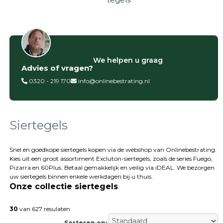
Filter op
We helpen u graag
Advies of vragen?
Categorieën
0320 - 219 170
info@onlinebestrating.nl
Siertegels
Betontegels
Keramische
tegels
Siertegels
Natuursteen
tegels
Snel en goedkope siertegels kopen via de webshop van Onlinebestrating.
Kies uit een groot assortiment Excluton-siertegels, zoals de series Fuego,
Terrastegels
Pizarra en 60Plus. Betaal gemakkelijk en veilig via iDEAL. We bezorgen
Tuintegels
uw siertegels binnen enkele werkdagen bij u thuis.
Stoeptegels
Onze collectie siertegels
Buitentegels
Balkontegels
30
van 627 resulaten
Sierbestrating
Sorteren op: