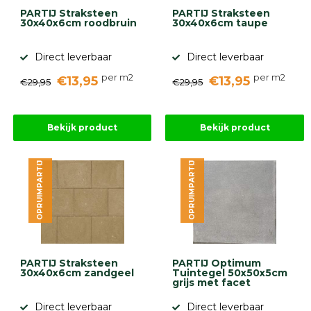
gebaseerd
PARTIJ Straksteen
PARTIJ Straksteen
op
30x40x6cm roodbruin
30x40x6cm taupe
946
ervaringen
Direct leverbaar
Direct leverbaar
per m2
per m2
€13,95
€13,95
€29,95
€29,95
Bekijk product
Bekijk product
OPRUIMPARTIJ
OPRUIMPARTIJ
PARTIJ Straksteen
PARTIJ Optimum
30x40x6cm zandgeel
Tuintegel 50x50x5cm
grijs met facet
Direct leverbaar
Direct leverbaar