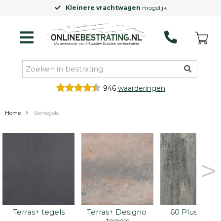
Kleinere vrachtwagen
mogelijk
946
waarderingen
Home
Siertegels
>
Terras+ tegels
Terras+ Designo 
60 Plus tegel
tegels