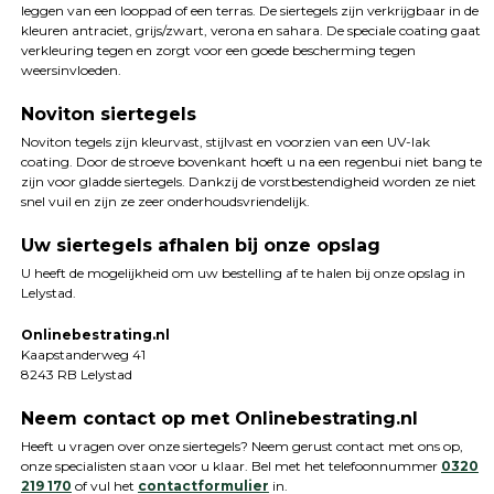
leggen van een looppad of een terras. De siertegels zijn verkrijgbaar in de
kleuren antraciet, grijs/zwart, verona en sahara. De speciale coating gaat
verkleuring tegen en zorgt voor een goede bescherming tegen
weersinvloeden.
Noviton siertegels
Noviton tegels zijn kleurvast, stijlvast en voorzien van een UV-lak
coating. Door de stroeve bovenkant hoeft u na een regenbui niet bang te
zijn voor gladde siertegels. Dankzij de vorstbestendigheid worden ze niet
snel vuil en zijn ze zeer onderhoudsvriendelijk.
Uw siertegels afhalen bij onze opslag
U heeft de mogelijkheid om uw bestelling af te halen bij onze opslag in
Lelystad.
Onlinebestrating.nl
Kaapstanderweg 41
8243 RB Lelystad
Neem contact op met Onlinebestrating.nl
Heeft u vragen over onze siertegels? Neem gerust contact met ons op,
onze specialisten staan voor u klaar. Bel met het telefoonnummer
0320
219 170
of vul het
contactformulier
in.