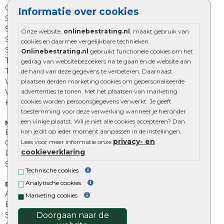
Gebakken bestrating
Informatie over cookies
Strakke bestrating
Sierbestrating
Onze website,
onlinebestrating.nl
, maakt gebruik van
Straatklinkers
cookies en daarmee vergelijkbare technieken.
Straatstenen
Onlinebestrating.nl
gebruikt functionele cookies om het
Trommelstenen
gedrag van websitebezoekers na te gaan en de website aan
Tuinstenen
de hand van deze gegevens te verbeteren. Daarnaast
Waalformaat
plaatsen derden marketing cookies om gepersonaliseerde
advertenties te tonen. Met het plaatsen van marketing
Wildverband bestrating
cookies worden persoonsgegevens verwerkt. Je geeft
Kingstones
toestemming voor deze verwerking wanneer je hieronder
een vinkje plaatst. Wil je niet alle cookies accepteren? Dan
Muurelementen
kan je dit op ieder moment aanpassen in de instellingen.
Betonbielzen
privacy- en
Lees voor meer informatie onze
Opsluitbanden
cookieverklaring
.
Palissades
Stapelblokken
Technische cookies
Analytische cookies
Extra benodigdheden
Afwatering en diversen
Marketing cookies
Beplantings en betonelementen
Doorgaan naar de
Split, grind en zand